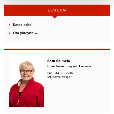
LISÄTIETOA
Katso esite
Ota yhteyttä →
Satu Salmela
Lujakoti-asuntomyynti, Uusimaa
Puh. 044 585 2736
satu.salmela@luja.fi