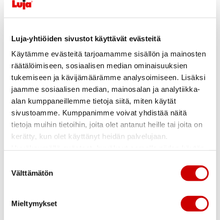
Krs
4
Pohjapiirros
2h+kt
m²
48.5
Luja-yhtiöiden sivustot käyttävät evästeitä
Velaton hinta €
199 700
Käytämme evästeitä tarjoamamme sisällön ja mainosten
Myyntihinta €
19 278
räätälöimiseen, sosiaalisen median ominaisuuksien
Yhteys
Kysy lisää
tukemiseen ja kävijämäärämme analysoimiseen. Lisäksi
Lisätiedot
Näytä lisää
jaamme sosiaalisen median, mainosalan ja analytiikka-
alan kumppaneillemme tietoja siitä, miten käytät
Sijainti
sivustoamme. Kumppanimme voivat yhdistää näitä
tietoja muihin tietoihin, joita olet antanut heille tai joita on
kerätty, kun olet käyttänyt heidän palvelujaan.
Hyväksymällä evästeet, hyväksyt samalla niiden käytön
Etusivu
kaikilla Luja-yhtiöiden sivustoilla.
Suostumuksen
Välttämätön
valinta
Uusi koti
Sopivasti eko
Mieltymykset
Sisustusteemat