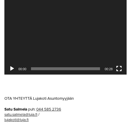
00:00
00:28
OTA YHTEYTTÄ Lujakoti Asuntomyyjään
Satu Salmela
puh:
044 585 2736
satu.salmela@luja.fi
/
lujakoti@luja.fi