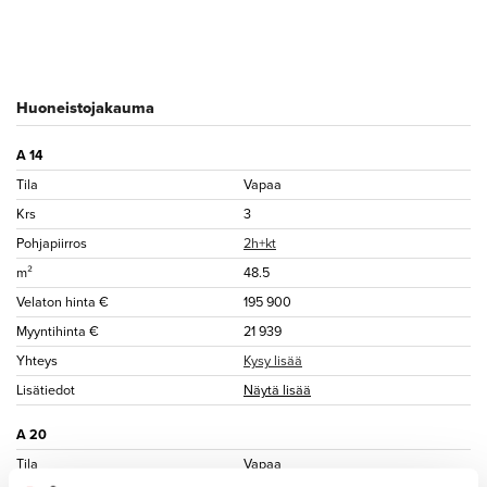
Huoneistojakauma
A 14
Tila
Vapaa
Krs
3
Pohjapiirros
2h+kt
m²
48.5
Velaton hinta €
195 900
Myyntihinta €
21 939
Yhteys
Kysy lisää
Lisätiedot
Näytä lisää
A 20
Tila
Vapaa