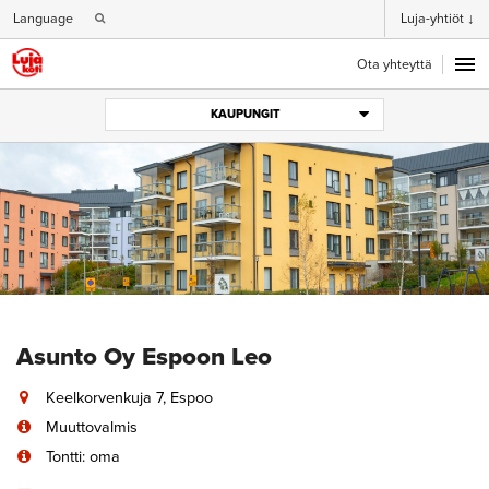
Language
Luja-yhtiöt ↓
Ota yhteyttä
KAUPUNGIT
Asunto Oy Espoon Leo
Keelkorvenkuja 7, Espoo
Muuttovalmis
Tontti: oma