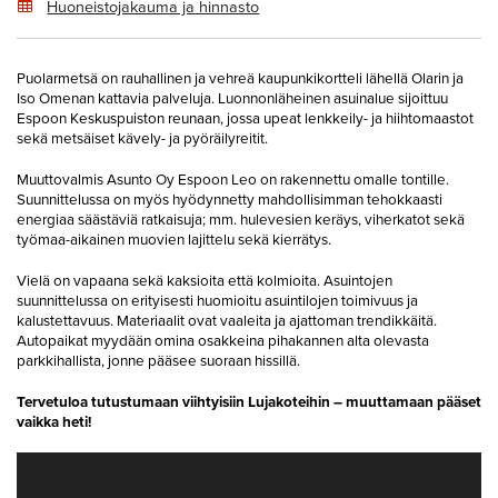
Huoneistojakauma ja hinnasto
Puolarmetsä on rauhallinen ja vehreä kaupunkikortteli lähellä Olarin ja
Iso Omenan kattavia palveluja. Luonnonläheinen asuinalue sijoittuu
Espoon Keskuspuiston reunaan, jossa upeat lenkkeily- ja hiihtomaastot
sekä metsäiset kävely- ja pyöräilyreitit.
Muuttovalmis Asunto Oy Espoon Leo on rakennettu omalle tontille.
Suunnittelussa on myös hyödynnetty mahdollisimman tehokkaasti
energiaa säästäviä ratkaisuja; mm. hulevesien keräys, viherkatot sekä
työmaa-aikainen muovien lajittelu sekä kierrätys.
Vielä on vapaana sekä kaksioita että kolmioita. Asuintojen
suunnittelussa on erityisesti huomioitu asuintilojen toimivuus ja
kalustettavuus. Materiaalit ovat vaaleita ja ajattoman trendikkäitä.
Autopaikat myydään omina osakkeina pihakannen alta olevasta
parkkihallista, jonne pääsee suoraan hissillä.
Tervetuloa tutustumaan viihtyisiin Lujakoteihin – muuttamaan pääset
vaikka heti!
Video
Player