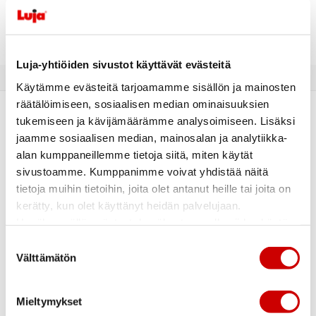
mari.lampinen@luja.fi
Luja-yhtiöiden sivustot käyttävät evästeitä
Käytämme evästeitä tarjoamamme sisällön ja mainosten
räätälöimiseen, sosiaalisen median ominaisuuksien
Yhteydenottolomake
tukemiseen ja kävijämäärämme analysoimiseen. Lisäksi
jaamme sosiaalisen median, mainosalan ja analytiikka-
alan kumppaneillemme tietoja siitä, miten käytät
sivustoamme. Kumppanimme voivat yhdistää näitä
AIHE
*
tietoja muihin tietoihin, joita olet antanut heille tai joita on
HALUAN KOHTEEN ESITTEEN
kerätty, kun olet käyttänyt heidän palvelujaan.
HALUAN VARATA HENKILÖKOHTAISEN ESITTELYAJAN
Hyväksymällä evästeet, hyväksyt samalla niiden käytön
Etusivu
kaikilla Luja-yhtiöiden sivustoilla.
Suostumuksen
LISÄTIETOJA KOHTEESTA
Välttämätön
valinta
Uusi koti
KOHTEEN NIMI
*
Sopivasti eko
Mieltymykset