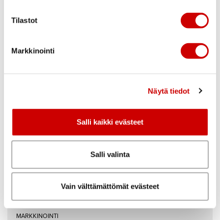
Sisustusteemat
NIMI
*
Blogi
Tilastot
Yhteystiedot
Markkinointi
SÄHKÖPOSTI
*
Näytä tiedot
PUHELIN
Salli kaikki evästeet
LISÄTIETOJA/ESITTEEN TOIMITUSOSOITE
Salli valinta
Vain välttämättömät evästeet
MARKKINOINTI