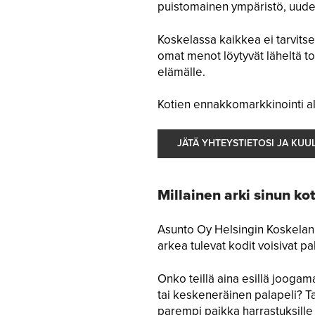
puistomainen ympäristö, uudet 
Koskelassa kaikkea ei tarvitse 
omat menot löytyvät läheltä to
elämälle.
Kotien ennakkomarkkinointi al
JÄTÄ YHTEYSTIETOSI JA KUU
Millainen arki sinun ko
Asunto Oy Helsingin Koskelan A
arkea tulevat kodit voisivat pal
Onko teillä aina esillä joogamat
tai keskeneräinen palapeli? Ta
parempi paikka harrastuksille t