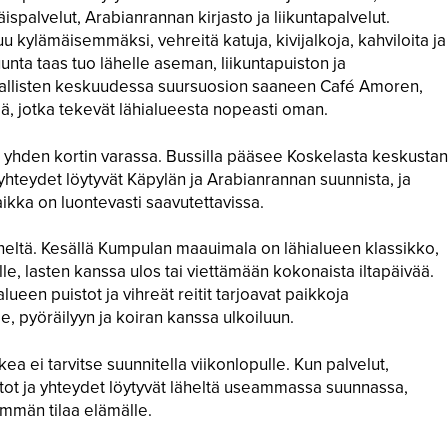
spalvelut, Arabianrannan kirjasto ja liikuntapalvelut.
 kylämäisemmäksi, vehreitä katuja, kivijalkoja, kahviloita ja
nta taas tuo lähelle aseman, liikuntapuiston ja
ikallisten keskuudessa suursuosion saaneen Café Amoren,
siä, jotka tekevät lähialueesta nopeasti oman.
 yhden kortin varassa. Bussilla pääsee Koskelasta keskustan
yhteydet löytyvät Käpylän ja Arabianrannan suunnista, ja
aikka on luontevasti saavutettavissa.
läheltä. Kesällä Kumpulan maauimala on lähialueen klassikko,
lle, lasten kanssa ulos tai viettämään kokonaista iltapäivää.
lueen puistot ja vihreät reitit tarjoavat paikkoja
le, pyöräilyyn ja koiran kanssa ulkoiluun.
a ei tarvitse suunnitella viikonlopulle. Kun palvelut,
tot ja yhteydet löytyvät läheltä useammassa suunnassa,
emmän tilaa elämälle.