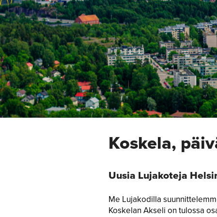
Koskela, pä
Uusia Lujakoteja Helsi
Me Lujakodilla suunnittelemm
Koskelan Akseli on tulossa osa