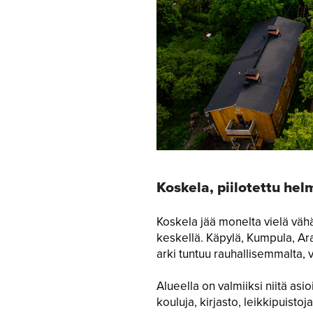
Koskela, piilotettu hel
Koskela jää monelta vielä väh
keskellä. Käpylä, Kumpula, Ar
arki tuntuu rauhallisemmalta, 
Alueella on valmiiksi niitä asi
kouluja, kirjasto, leikkipuistoj