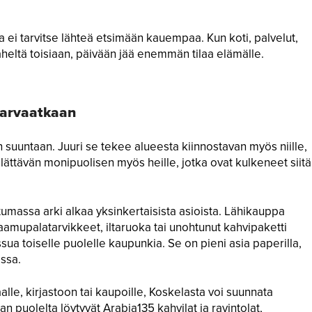
Sisustusteemat
 ei tarvitse lähteä etsimään kauempaa. Kun koti, palvelut,
Blogi
 läheltä toisiaan, päivään jää enemmän tilaa elämälle.
Yhteystiedot
 arvaatkaan
suuntaan. Juuri se tekee alueesta kiinnostavan myös niille,
 yllättävän monipuolisen myös heille, jotka ovat kulkeneet siitä
ntumassa arki alkaa yksinkertaisista asioista. Lähikauppa
n aamupalatarvikkeet, iltaruoka tai unohtunut kahvipaketti
ssua toiselle puolelle kaupunkia. Se on pieni asia paperilla,
essa.
alle, kirjastoon tai kaupoille, Koskelasta voi suunnata
 puolelta löytyvät Arabia135 kahvilat ja ravintolat,