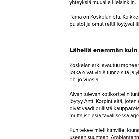
yhteyksiä muualle Helsinkiin.
Tämä on Koskelan etu. Kaikkea
puistot ja omat reitit löytyvät
Lähellä enemmän kuin
Koskelan arki avautuu moneen 
jotka eivät vielä tunne sitä ja
ohi jo vuosia.
Aivan tulevan kotikorttelin tu
löytyy Antti Korpintieltä, jote
eivät vaadi erillistä kaupparei
mutta iso asia tavallisessa arj
Kun tekee mieli kahville, louna
useaan suuntaan. Arabianrannan