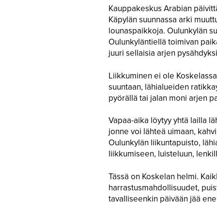
Kauppakeskus Arabian päivittäi
Käpylän suunnassa arki muuttuu
lounaspaikkoja. Oulunkylän suu
Oulunkyläntiellä toimivan pa
juuri sellaisia arjen pysähdyk
Liikkuminen ei ole Koskelassa
suuntaan, lähialueiden ratikka
pyörällä tai jalan moni arjen p
Vapaa-aika löytyy yhtä lailla 
jonne voi lähteä uimaan, kahvi
Oulunkylän liikuntapuisto, lähia
liikkumiseen, luisteluun, lenkil
Tässä on Koskelan helmi. Kaikke
harrastusmahdollisuudet, puis
tavalliseenkin päivään jää en