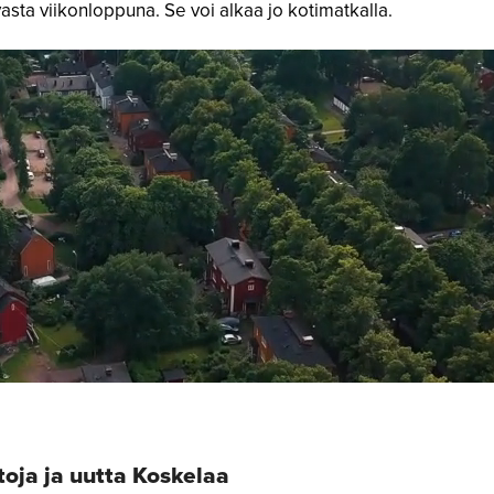
asta viikonloppuna. Se voi alkaa jo kotimatkalla.
toja ja uutta Koskelaa