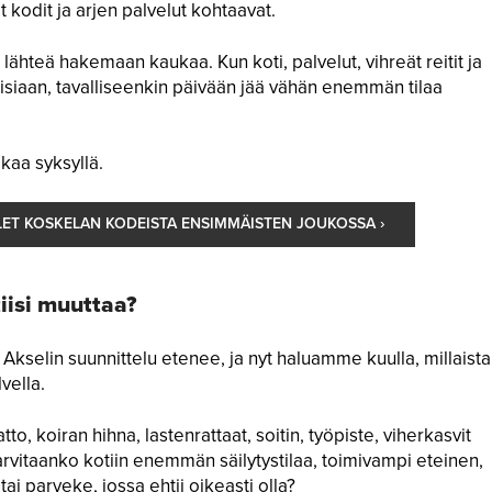
kodit ja arjen palvelut kohtaavat.
lähteä hakemaan kaukaa. Kun koti, palvelut, vihreät reitit ja
isiaan, tavalliseenkin päivään jää vähän enemmän tilaa
kaa syksyllä.
LET KOSKELAN KODEISTA ENSIMMÄISTEN JOUKOSSA ›
tiisi muuttaa?
kselin suunnittelu etenee, ja nyt haluamme kuulla, millaista
vella.
to, koiran hihna, lastenrattaat, soitin, työpiste, viherkasvit
rvitaanko kotiin enemmän säilytystilaa, toimivampi eteinen,
ai parveke, jossa ehtii oikeasti olla?