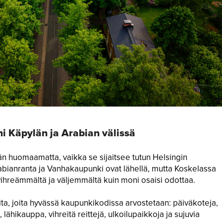
mi Käpylän ja Arabian välissä
än huomaamatta, vaikka se sijaitsee tutun Helsingin
abianranta ja Vanhakaupunki ovat lähellä, mutta Koskelassa
Etusivu
vihreämmältä ja väljemmältä kuin moni osaisi odottaa.
Uusi koti
oita, joita hyvässä kaupunkikodissa arvostetaan: päiväkoteja,
Sopivasti eko
a, lähikauppa, vihreitä reittejä, ulkoilupaikkoja ja sujuvia